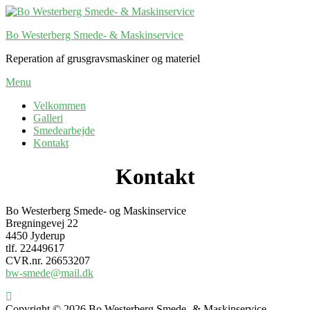
Skip
to
Bo Westerberg Smede- & Maskinservice
content
Reperation af grusgravsmaskiner og materiel
Menu
Velkommen
Galleri
Smedearbejde
Kontakt
Kontakt
Bo Westerberg Smede- og Maskinservice
Bregningevej 22
4450 Jyderup
tlf. 22449617
CVR.nr. 26653207
bw-smede@mail.dk
Copyright © 2026 Bo Westerberg Smede- & Maskinservice
–